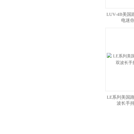
LUV-4B美
电迷
LE系列美国路阳
波长手