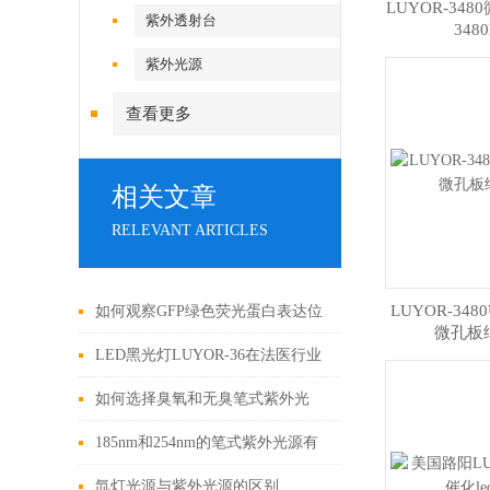
LUYOR-34
紫外透射台
348
紫外光源
查看更多
相关文章
RELEVANT ARTICLES
LUYOR-3480
如何观察GFP绿色荧光蛋白表达位
微孔板
置？
LED黑光灯LUYOR-36在法医行业
的应用
如何选择臭氧和无臭笔式紫外光
源？
185nm和254nm的笔式紫外光源有
什么区别？
氙灯光源与紫外光源的区别