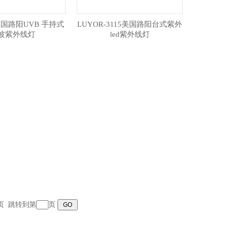
美国路阳UVB 手持式
LUYOR-3115美国路阳台式紫外
波紫外线灯
led紫外线灯
末页 跳转到第
页