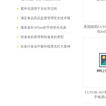
紫外光源用于光化学过程
满足食品药品监督管理安全技术规
美国路阳LUYO
范《皮肤光过敏反应试验方法》的
激发波长505nm的手持荧光光源
化le
紫外光源
转速表的原理和转速表的类型
在各行各业中紫外线黑光灯大显神
通
LUYOR-36
手电筒