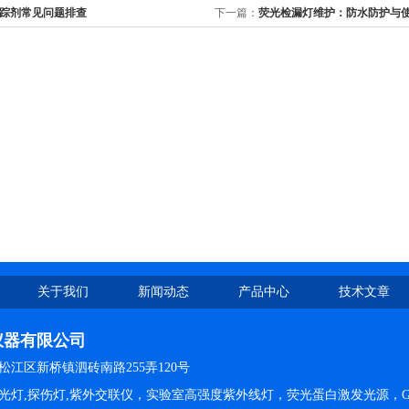
踪剂常见问题排查
下一篇：
荧光检漏灯维护：防水防护与
关于我们
新闻动态
产品中心
技术文章
仪器有限公司
江区新桥镇泗砖南路255弄120号
光灯,探伤灯,紫外交联仪，实验室高强度紫外线灯，荧光蛋白激发光源，G