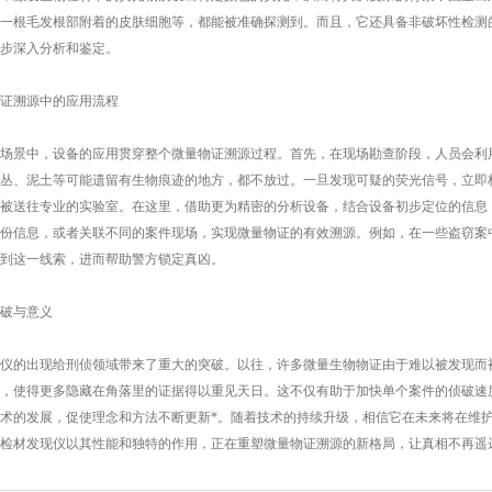
一根毛发根部附着的皮肤细胞等，都能被准确探测到。而且，它还具备非破坏性检测
步深入分析和鉴定。
溯源中的应用流程
景中，设备的应用贯穿整个微量物证溯源过程。首先，在现场勘查阶段，人员会利用
丛、泥土等可能遗留有生物痕迹的地方，都不放过。一旦发现可疑的荧光信号，立即
被送往专业的实验室。在这里，借助更为精密的分析设备，结合设备初步定位的信息，对样
份信息，或者关联不同的案件现场，实现微量物证的有效溯源。例如，在一些盗窃案
到这一线索，进而帮助警方锁定真凶。
破与意义
的出现给刑侦领域带来了重大的突破。以往，许多微量生物物证由于难以被发现而被
，使得更多隐藏在角落里的证据得以重见天日。这不仅有助于加快单个案件的侦破速
术的发展，促使理念和方法不断更新*。随着技术的持续升级，相信它在未来将在维
检材发现仪以其性能和独特的作用，正在重塑微量物证溯源的新格局，让真相不再遥