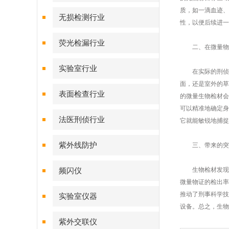
质，如一滴血迹、
无损检测行业
性，以便后续进一
荧光检漏行业
二、在微量物证
实验室行业
在实际的刑侦场
面，还是室外的草
表面检查行业
的微量生物检材会
可以精准地确定身
法医刑侦行业
它就能敏锐地捕捉
紫外线防护
三、带来的突
生物检材发现仪
频闪仪
微量物证的检出率
推动了刑事科学技
实验室仪器
设备。总之，生物
紫外交联仪