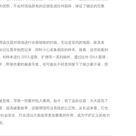
的优势，不会对现场原有的证据造成任何损坏，保证了物证的完整
该仪器对现场进行全面细致的扫描。无论是室内的地面、家具表
标记位置并拍照记录，同时小心采集相应的样本。接着，这些采集到
本进行 DNA 提取、扩增等一系列操作。通过比对 DNA 图谱，
中，即使作案时戴着手套，但可能在不经意间留下了较少量汗液，而
忽视，导致一些案件陷入僵局。如今，有了这款仪器，大大提高了
度，提高破案效率，还能增强司法系统的公正性。从长远来看，它也
护社会安全、打击违法方面发挥更加重要的作用，成为守护正义的有力
远。