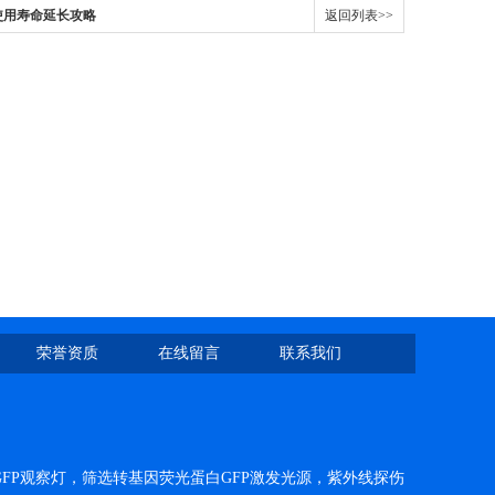
使用寿命延长攻略
返回列表>>
荣誉资质
在线留言
联系我们
FP观察灯，筛选转基因荧光蛋白GFP激发光源，紫外线探伤