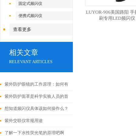
固定式频闪仪
LUYOR-906美国路阳 
便携式频闪仪
刷专用LED频闪仪
查看更多
相关文章
RELEVANT ARTICLES
紫外防护眼镜的工作原理：如何有
效阻挡有害紫外线
紫外防护面罩是科学实验人员的首
要保护用品
想知道频闪仪具体该如何操作么？
赶紧看看本篇吧
紫外交联仪常规用途
了解一下水性荧光笔的原理吧啊