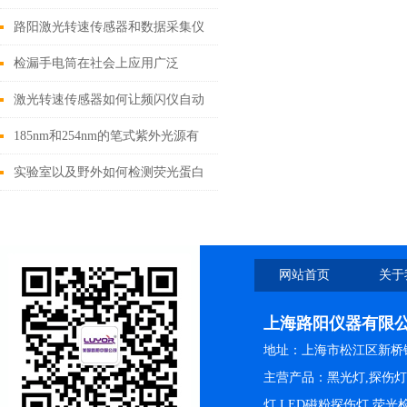
路阳激光转速传感器和数据采集仪
如何连接？
检漏手电筒在社会上应用广泛
激光转速传感器如何让频闪仪自动
同步？
185nm和254nm的笔式紫外光源有
什么区别？
实验室以及野外如何检测荧光蛋白
GFP RFP YFP
网站首页
关于
上海路阳仪器有限
地址：上海市松江区新桥镇
主营产品：黑光灯,探伤
灯,LED磁粉探伤灯,荧