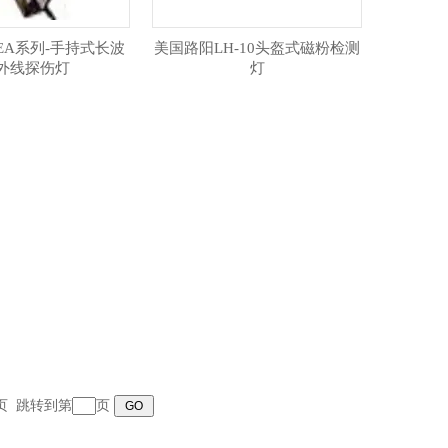
EA系列-手持式长波
美国路阳LH-10头盔式磁粉检测
外线探伤灯
灯
末页 跳转到第
页