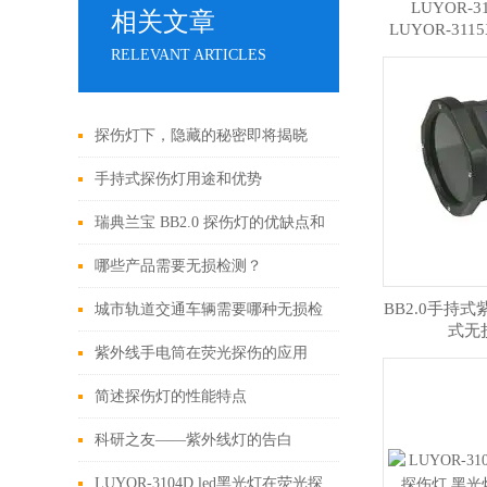
LUYOR-
相关文章
LUYOR-311
线
RELEVANT ARTICLES
探伤灯下，隐藏的秘密即将揭晓
手持式探伤灯用途和优势
瑞典兰宝 BB2.0 探伤灯的优缺点和
应用场景
哪些产品需要无损检测？
BB2.0手持
城市轨道交通车辆需要哪种无损检
式无
测方法？
紫外线手电筒在荧光探伤的应用
简述探伤灯的性能特点
科研之友——紫外线灯的告白
LUYOR-3104D led黑光灯在荧光探