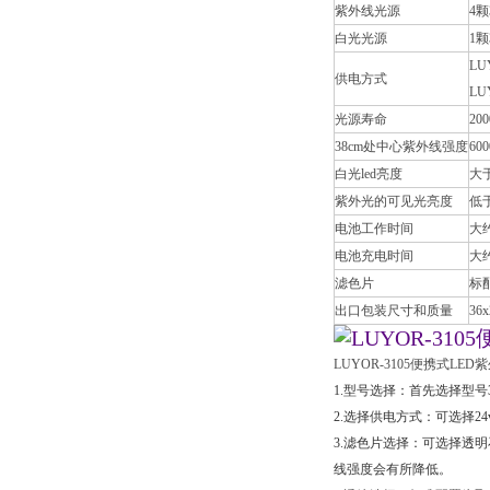
紫外线光源
4颗
白光光源
1颗
LU
供电方式
LU
光源寿命
20
38cm处中心紫外线强度
600
白光led亮度
大于 
紫外光的可见光亮度
低于
电池工作时间
大约
电池充电时间
大约
滤色片
标
出口包装尺寸和质量
36x
LUYOR-3105便携式L
1.型号选择：首先选择型号3
2.选择供电方式：可选择2
3.滤色片选择：可选择透
线强度会有所降低。