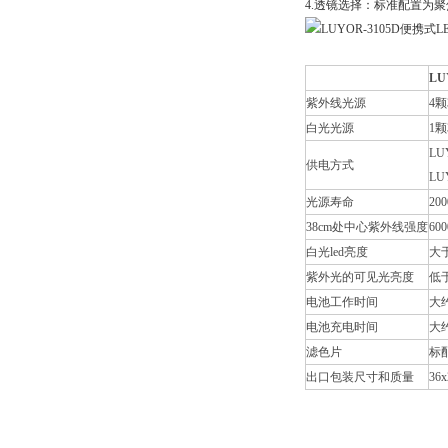
4.透镜选择：标准配置为
LU
紫外线光源
4颗
白光光源
1颗
LU
供电方式
LU
光源寿命
20
38cm处中心紫外线强度
600
白光led亮度
大于 
紫外光的可见光亮度
低于
电池工作时间
大约
电池充电时间
大约
滤色片
标
出口包装尺寸和质量
36x