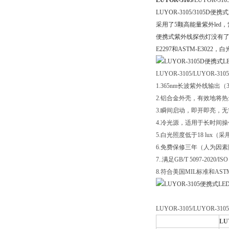
LUYOR-3105
/LUYOR-3
LUYOR-3105/3105
采用了5颗高能量紫外led，紫外
便携式紫外线探伤灯没有了繁
E2297和ASTM-E30
LUYOR-3105/LUYOR
1.365nm长波紫外线输出
2.铝合金外壳，有效地将
3.瞬间启动，即开即亮，
4.冷光源，适用于长时间操
5.白光照度低于18 lux（
6.免费保修三年（人为因
7..满足GB/T 5097-2020/IS
8.符合美国MIL标准和A
LUYOR-3105/LUYOR
LU