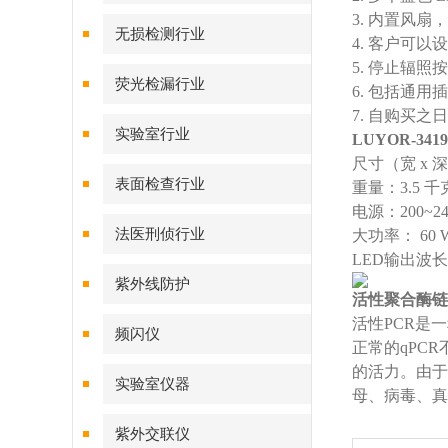
3. 内置风扇，
无损检测行业
4. 客户可以
5. 停止辐
荧光检漏行业
6. 包括通
7. 自购买之
实验室行业
LUYOR-34
尺寸（宽 x 深 
表面检查行业
重量：3.5 千
电源：200~240
法医刑侦行业
大功率： 60 
LED输出波长：4
紫外线防护
活性聚合酶链
活性PCR是
频闪仪
正常的qPCR
的活力。由于
实验室仪器
母、病毒、真
紫外交联仪