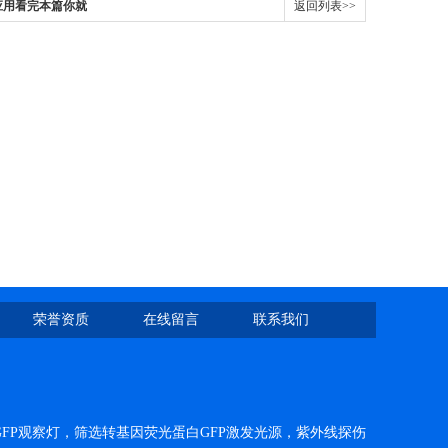
应用看完本篇你就
返回列表>>
荣誉资质
在线留言
联系我们
FP观察灯，筛选转基因荧光蛋白GFP激发光源，紫外线探伤