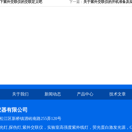
下紫外交联仪的交联定义吧
下一篇：
关于紫外交联仪的开机准备及
知道了
关于我们
新闻动态
产品中心
技术文章
仪器有限公司
江区新桥镇泗砖南路255弄120号
光灯,探伤灯,紫外交联仪，实验室高强度紫外线灯，荧光蛋白激发光源，G