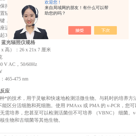
欢迎您！
保持温度≤37°C
来自局域网的朋友！有什么可以帮
设置辐照时间，时间1-999分钟任意设置
助您的吗？
照按键，可以随时停止辐照。
用插座适配器，适用于北美以外的客户
日起3年保修
19 蓝光辐照仪规格
x 高）：26 x 21x 7 厘米
克
 V AC，50/60Hz
W
65-475 nm
反应
一种*的技术，用于灵敏和快速地检测活微生物。与耗时的培养方法
不能区分活细胞和死细胞。使用 PMAxx 或 PMA 的 v-PCR
无需培养，您甚至可以检测活菌但不可培养 （VBNC） 细菌。v
核生物和古细菌等其他生物。