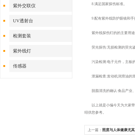
8.满足国家探伤标准。
紫外交联仪
9.配有紫外线防护眼镜和手
UV透射台
紫外线探伤灯的的主要用途
检测套装
荧光探伤:无损检测的荧光渗
紫外线灯
污染检测:电子元件，主板的
传感器
泄漏检查:发动机润滑油的泄
脱脂清洗的确认:食品产业、
以上就是小编今天为大家带来
绍供您参考。
上一篇：
照度与人体健康尤其