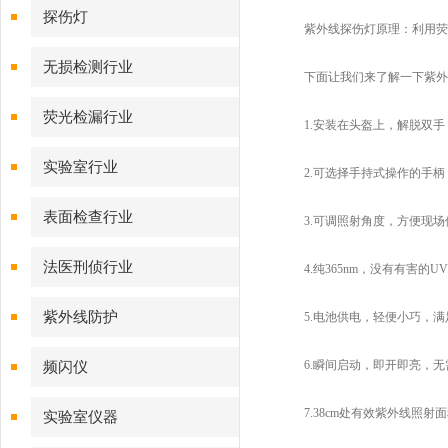
探伤灯
紫外线探伤灯原理：利用荧光
无损检测行业
下面让我们来了解一下紫外
荧光检漏行业
1.安装在头盔上，解脱双手
实验室行业
2.可选择手持式操作的手柄
表面检查行业
3.可调照射角度，方便现场
法医刑侦行业
4.纯365nm，没有有害的UVB
紫外线防护
5.电池供电，轻便小巧，满
6.瞬间启动，即开即亮，无
频闪仪
7.38cm处有效紫外线照射面积
实验室仪器