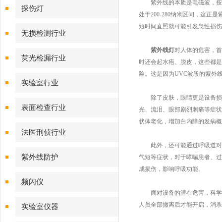
紫外线的本质是电磁波，按波长
探伤灯
处于200-280纳米区间，
短时间直照就可能引发急性损伤
无损检测行业
紫外线灯
对人体的危害，首
荧光检漏行业
时还会起水疱、脱皮，这些都是
险。这是因为UVC波段的紫外
实验室行业
除了皮肤，眼睛更是设备损伤
表面检查行业
光、流泪、眼部剧烈刺痛等症状
状体老化，增加白内障的发病概
法医刑侦行业
此外，还可能通过呼吸道对人
紫外线防护
气短等症状，对于哮喘患者、过
成损伤，影响呼吸功能。
频闪仪
面对设备的潜在危害，科学防
人员全部撤离后才能开启，消杀
实验室仪器