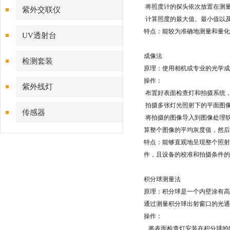
将照度计的探头依次放置在测
紫外交联仪
计算照度的最大值、最小值以及平
特点：能较为准确地测量和量化
UV透射台
成像法
检测套装
原理：使用相机或专业的光学成
操作：
紫外线灯
布置好表面检查灯和拍摄系统
拍摄多张灯光照射下的平面图
传感器
将拍摄的图像导入到图像处理
算整个图像的平均灰度值，然后
特点：能够直观地呈现整个照射
件，且设备的校准和拍摄条件的
积分球测量法
原理：积分球是一个内壁涂有高
通过测量积分球出射窗口的光通
操作：
将表面检查灯安装在积分球的