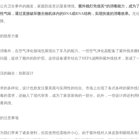
共卫生事件的频发，家庭防疫意识显著增强。
紫外线灯
凭借其*的消毒能力，成为
性气味，通过直接破坏微生物机体内的DNA或RNA结构，实现快速的消毒效果。
无
障。
的隐形力量
毒外，在空气净化领域也展现出了非凡的能力。一些空气净化器配备了紫外线杀菌模
问题，提供了额外的防护层。这些设备通常结合了HEPA滤网和紫外线技术，形成了
的融合：创新设计
的多样化，设计也愈发注重美观与实用性的结合。市场上出现了各式各样的紫外线消
毒的需求，还融入了现代审美，成为了家居装饰的一部分。此外，一些设计师还利用
番风情。
的注意事项
我们带来了诸多便利，但其使用也需格外小心。由于紫外线对人体皮肤和眼睛具有潜