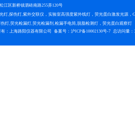
江区新桥镇泗砖南路255弄120号
光灯,探伤灯,紫外交联仪，实验室高强度紫外线灯，荧光蛋白激发光源，G
粉探伤灯,荧光检漏灯,荧光检漏剂,检漏手电筒,脱脂检测灯，荧光蛋白观察灯
版权所有：上海路阳仪器有限公司
备案号：沪ICP备10002130号-7
总访问量：3