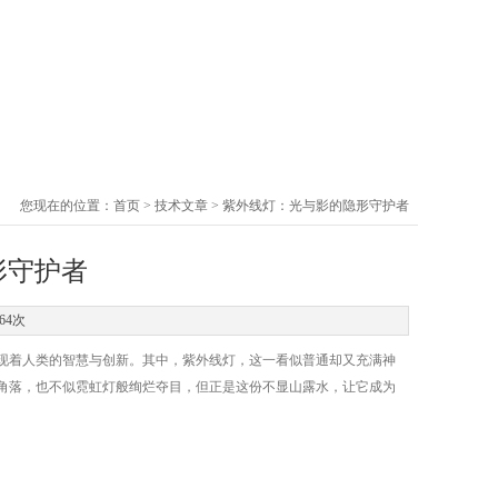
您现在的位置：
首页
>
技术文章
> 紫外线灯：光与影的隐形守护者
形守护者
64次
着人类的智慧与创新。其中，紫外线灯，这一看似普通却又充满神
角落，也不似霓虹灯般绚烂夺目，但正是这份不显山露水，让它成为