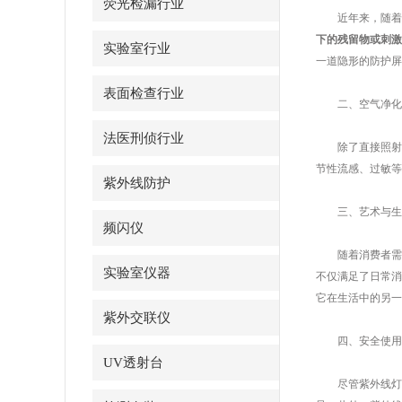
荧光检漏行业
近年来，随着公
下的残留物或刺激
实验室行业
一道隐形的防护屏
表面检查行业
二、空气净化
法医刑侦行业
除了直接照射消
节性流感、过敏等
紫外线防护
三、艺术与生活
频闪仪
随着消费者需求
实验室仪器
不仅满足了日常消
它在生活中的另一
紫外交联仪
四、安全使用
UV透射台
尽管紫外线灯为