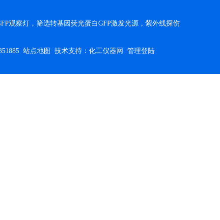
FP观察灯，筛选转基因荧光蛋白GFP激发光源，紫外线探伤
51885
站点地图
技术支持：
化工仪器网
管理登陆