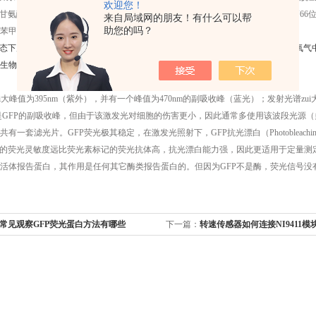
欢迎您！
7位甘氨酸的酰胺对第65位丝氨酸的羧基进行亲核攻击，形成第5位碳原子咪唑基；第66位
来自局域网的朋友！有什么可以帮
助您的吗？
苯甲酸咪唑环酮生色。
状态下产生荧光，强还原剂能使GFP转变为非荧光形式，但一旦重新暴露在空气或氧气
生物材料的固定，脱水剂戊二酸或甲醛等对GFP荧光影响也不大。
ui大峰值为395nm（紫外），并有一个峰值为470nm的副吸收峰（蓝光）；发射光谱zui大
m只是GFP的副吸收峰，但由于该激发光对细胞的伤害更小，因此通常多使用该波段光源（多
有一套滤光片。GFP荧光极其稳定，在激发光照射下，GFP抗光漂白（Photobleach
白的荧光灵敏度远比荧光素标记的荧光抗体高，抗光漂白能力强，因此更适用于定量测定
活体报告蛋白，其作用是任何其它酶类报告蛋白的。但因为GFP不是酶，荧光信号没
4年常见观察GFP荧光蛋白方法有哪些
下一篇：
转速传感器如何连接NI9411模