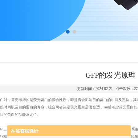
GFP的发光原理
更新时间：2024-02-21 点击次数：27
白时，首要考虑的是荧光蛋白的聚合性质，即是否会影响目的蛋白的功能及定位，其次是
熟时间以及目的蛋白的寿命，综合两者决定荧光蛋白是否合适，zui后考虑荧光蛋白的
目的蛋白的功能及定位。
67位的三个氨基酸（丝氨酸-酪氨酸-甘氨酸）残基，可自发地形成一种荧光发色团。当
形成咪唑酮，并发生脱水反应。在分子氧存在的条件下，发色团可进一步发生氧化脱氢，