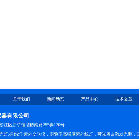
关于我们
新闻动态
产品中心
技术文章
仪器有限公司
江区新桥镇泗砖南路255弄120号
光灯,探伤灯,紫外交联仪，实验室高强度紫外线灯，荧光蛋白激发光源，G