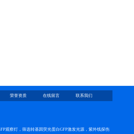
荣誉资质
在线留言
联系我们
FP观察灯，筛选转基因荧光蛋白GFP激发光源，紫外线探伤