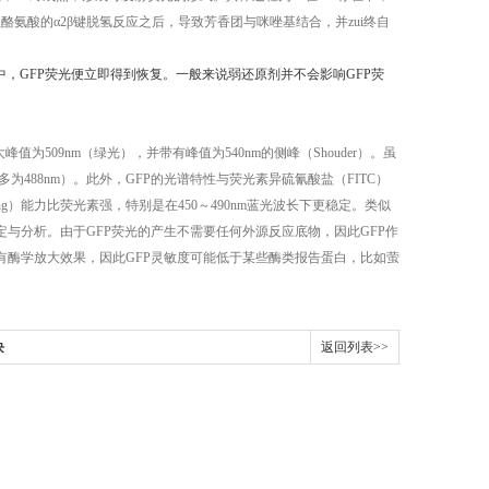
酪氨酸的α2β键脱氢反应之后，导致芳香团与咪唑基结合，并zui终自
中，GFP荧光便立即得到恢复。一般来说弱还原剂并不会影响GFP荧
峰值为509nm（绿光），并带有峰值为540nm的侧峰（Shouder）。虽
为488nm）。此外，GFP的光谱特性与荧光素异硫氰酸盐（FITC）
ing）能力比荧光素强，特别是在450～490nm蓝光波长下更稳定。类似
与分析。由于GFP荧光的产生不需要任何外源反应底物，因此GFP作
有酶学放大效果，因此GFP灵敏度可能低于某些酶类报告蛋白，比如萤
块
返回列表>>