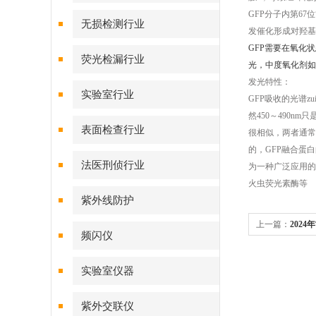
GFP分子内第6
无损检测行业
发催化形成对羟基
GFP需要在氧化
荧光检漏行业
光，中度氧化剂如
发光特性：
实验室行业
GFP吸收的光谱z
然450～490n
表面检查行业
很相似，两者通常共
的，GFP融合蛋
法医刑侦行业
为一种广泛应用的
火虫荧光素酶等
紫外线防护
上一篇：
202
频闪仪
实验室仪器
紫外交联仪