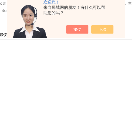
欢迎您！
R-3415RG便携式激发光源都能激发荧光蛋白发出荧光，快速筛选转基因阳性植株。主要检测的荧
来自局域网的朋友！有什么可以帮
、dsred、mscarlet、mcitrine、mturquoise2
助您的吗？
联仪是什么
下一篇：
激发光源