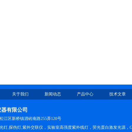
关于我们
新闻动态
产品中心
技术文章
仪器有限公司
江区新桥镇泗砖南路255弄120号
光灯,探伤灯,紫外交联仪，实验室高强度紫外线灯，荧光蛋白激发光源，G