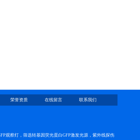
荣誉资质
在线留言
联系我们
FP观察灯，筛选转基因荧光蛋白GFP激发光源，紫外线探伤