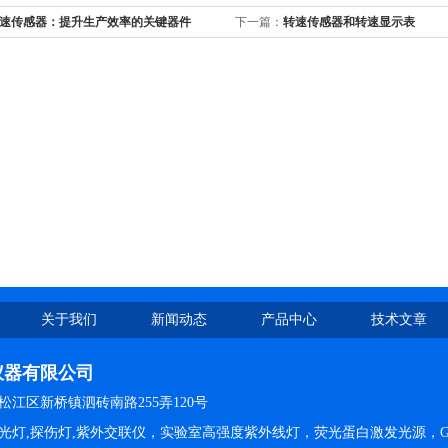
速传感器：提升生产效率的关键器件
下一篇：
转速传感器和转速显示表
关于我们
新闻动态
产品中心
技术文章
仪器有限公司
江区新桥镇泗砖南路255弄120号
光灯,探伤灯,紫外交联仪，实验室高强度紫外线灯，荧光蛋白激发光源，G