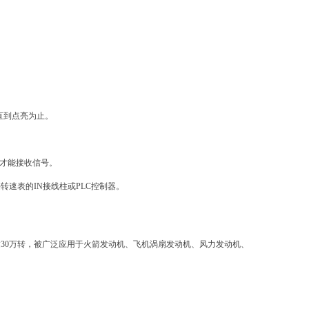
直到点亮为止。
度才能接收信号。
转速表的IN接线柱或PLC控制器。
达30万转，被广泛应用于火箭发动机、飞机涡扇发动机、风力发动机、