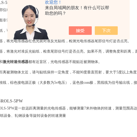
S-5PW测量转速的步骤:
欢迎您！
来自局域网的朋友！有什么可以帮
部位粘贴10x10mm左右的反光贴纸。
助您的吗？
表面非常亮的金属件，也可以把表面涂黑再贴反光贴纸。
贴纸，可以用比较亮的白色记号笔在表面做标记。
感器，将光电传感器红色光斑对准反光贴纸，检测光电传感器尾部信号灯是否点亮。
感器，将激光对准反光贴纸，检查尾部信号灯是否点亮。如果不亮，调整角度和距离，
和
激光转速传感器
都有近盲区，光电传感器不能贴近被测物体。
果距离被测物体太近，请与贴纸保持一定角度，不能90度垂直照射，要大于5度以上角
三根线，棕色接电源正极（大多数为5v电压），蓝色接com极，黑线线为信号输出线，接
OLS-5PW
OLS-5PW是一款远距离测量的光电传感器，能够测量7米外物体的转速，测量范围高
纸设备、轧钢设备等旋转设备的转速测量