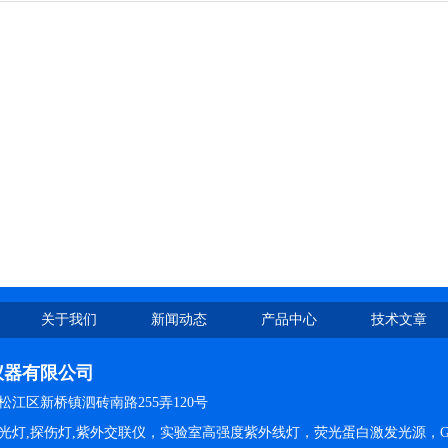
关于我们
新闻动态
产品中心
技术文章
仪器有限公司
江区新桥镇泗砖南路255弄120号
光灯,探伤灯,紫外交联仪，实验室高强度紫外线灯，荧光蛋白激发光源，G