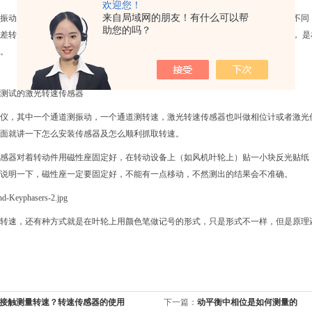
欢迎您！
来自局域网的朋友！有什么可以帮
振动传感器和一个激光光电转速传感器。不同的振动测量仪表对相位的定义可能不同
助您的吗？
差转化成角度，就是我们平时用到的相位( 相位)。在要平衡的机器上贴上反光片， 是
。
测试的激光转速传感器
仪，其中一个通道测振动，一个通道测转速，激光转速传感器也叫做相位计或者激光
面就讲一下怎么安装传感器及怎么顺利抓取转速。
感器对着转动件用磁性座固定好，在转动设备上（如风机叶轮上）贴一小块反光贴纸
说明一下，磁性座一定要固定好，不能有一点移动，不然测出的结果会不准确。
转速，还有种方式就是在叶轮上用颜色笔做记号的形式，只是形式不一样，但是原理
接触测量转速？转速传感器的使用
下一篇：
动平衡中相位是如何测量的