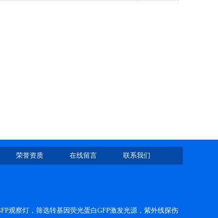
荣誉资质
在线留言
联系我们
FP观察灯，筛选转基因荧光蛋白GFP激发光源，紫外线探伤