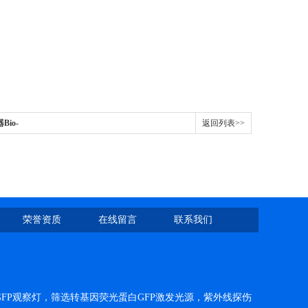
io-
返回列表>>
荣誉资质
在线留言
联系我们
FP观察灯，筛选转基因荧光蛋白GFP激发光源，紫外线探伤