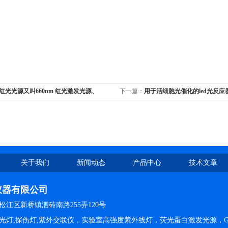
nm红光光源又叫660nm 红光激发光源、
下一篇：
用于活细胞光催化的led光反应器B
光源
Photoreactor
关于我们
新闻动态
产品中心
技术文章
仪器有限公司
江区新桥镇泗砖南路255弄120号
光灯,探伤灯,紫外交联仪，实验室高强度紫外线灯，荧光蛋白激发光源，G