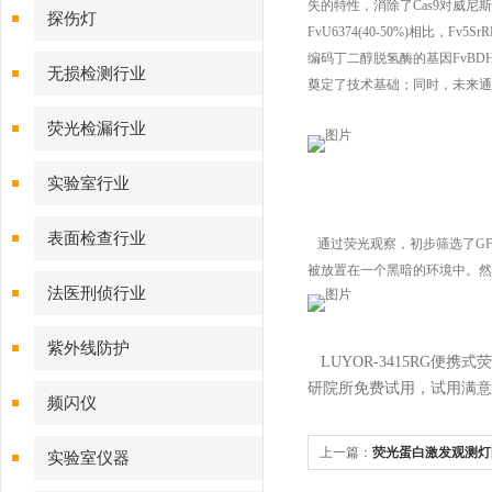
失的特性，消除了Cas9对威尼斯镰刀
探伤灯
FvU6374(40-50%)相比
编码丁二醇脱氢酶的基因FvBD
无损检测行业
奠定了技术基础；同时，未来通
荧光检漏行业
实验室行业
表面检查行业
通过荧光观察，初步筛选了GF
被放置在一个黑暗的环境中。然后
法医刑侦行业
紫外线防护
LUYOR-3415RG便携式
研院所免费试用，试用满意
频闪仪
上一篇：
荧光蛋白激发观测灯
实验室仪器