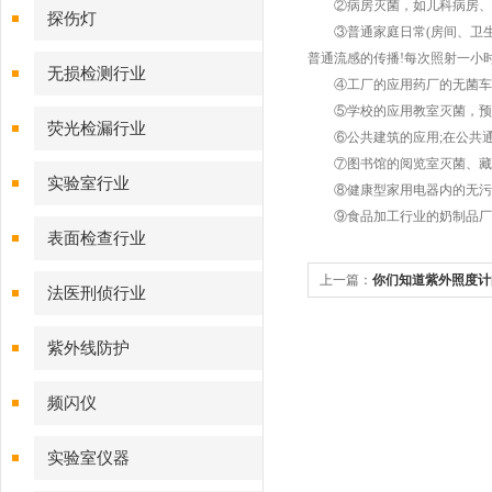
②病房灭菌，如儿科病房、
探伤灯
③普通家庭日常(房间、卫生
普通流感的传播!每次照射一小时
无损检测行业
④工厂的应用药厂的无菌车间
⑤学校的应用教室灭菌，预
荧光检漏行业
⑥公共建筑的应用;在公共通
⑦图书馆的阅览室灭菌、藏书
实验室行业
⑧健康型家用电器内的无污染
⑨食品加工行业的奶制品厂，
表面检查行业
上一篇：
你们知道紫外照度计
法医刑侦行业
紫外线防护
频闪仪
实验室仪器