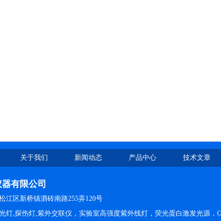
关于我们
新闻动态
产品中心
技术文章
仪器有限公司
江区新桥镇泗砖南路255弄120号
光灯,探伤灯,紫外交联仪，实验室高强度紫外线灯，荧光蛋白激发光源，G