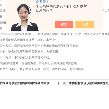
欢迎您！
索，对被处理过程的客体可直接发现隐藏的原始真实信息;
来自局域网的朋友！有什么可以帮
助您的吗？
关设计，防止误操作照射到人眼，能够快速使整个设备断电，大限度保护现场使用人员
醒，在电池电量不足的情况下，出现红色电量提醒，提醒使用人员及时充电;
晶触摸式显示屏，双语(英语/中文)操作菜单，导航简单清晰，操作方便快捷;
，可通过更换匀光镜片变换激光头输出的光斑形状(方形或圆形可选);
汗指印荧光显现试剂配合下，通过该激光激发，能够显现门把手、水等光滑非平面类疑
轻易滑动液晶显示条来调节主机的功率大小;
工作方式，保证激光功率不因电池电量的降低而受到任何影响;
电器，适合任意车型进行应急充电，方便实用;
10分贝，不对办案人员带来任何干扰;
眼镜和滤色片，滤色能力强，对眼睛可以做到好的保护效果;
和生产日期在开机首页即可看到，出现任何售后问题，可快速响应。
护面罩分享防护眼镜和防护面罩的区别
下一篇：
生物检材发现仪的结构组成部