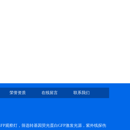
荣誉资质
在线留言
联系我们
FP观察灯，筛选转基因荧光蛋白GFP激发光源，紫外线探伤