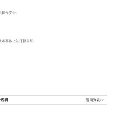
操作安全;
难客体上油汗指掌印;
分说明
返回列表>>