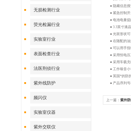
● 隐藏信息搜
无损检测行业
● 紧急控制开
● 电池电量提
荧光检漏行业
● 3.3英寸液
● 光斑形状可变
实验室行业
● 在随配的油
● 可以用手指
表面检查行业
● 采用恒电压
● 采用车载充
法医刑侦行业
● 工作噪音小于
● 英国*的防护
紫外线防护
● 产品序列号
频闪仪
上一篇：
紫外防
实验室仪器
紫外交联仪