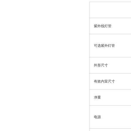
紫外线灯管
可选紫外灯管
外形尺寸
有效内室尺寸
净重
电源