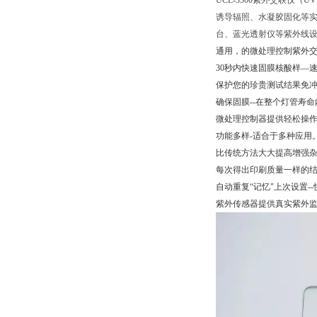
UCL-3500紫外交联仪（U
诱导辐照、水凝胶固化等
台、蓝光透射仪等紫外线
通用，的微处理控制紫外
30秒内快速固膜核酸样—速
保护您的珍贵测试结果免冲
确保固膜--在整个灯管寿命
微处理控制器提供轻松操作— 
功能多样-适合于多种应用
比传统方法大大提高增强
每次得出印刷质量一样的
自动重复“记忆"上次设置-
紫外传感器提供真实紫外