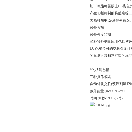
切下琼脂糖凝胶上EB染色的
产生切割抑制的胸腺嘧啶
大肠杆菌中RecA突变筛选
紫外灭菌
紫外强度监测
多种紫外剂量应用包括紫
LUYOR公司的交联仪设
的重复过程和不期望的样
*的功能包括：
三种操作模式
自动优化交联(预设剂量120 m
紫外能量 (0-999.5J/cm2)
时间 (0 秒-599.5小时)