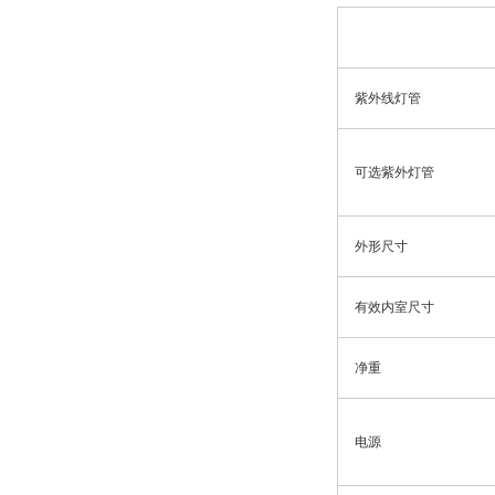
紫外线灯管
可选紫外灯管
外形尺寸
有效内室尺寸
净重
电源