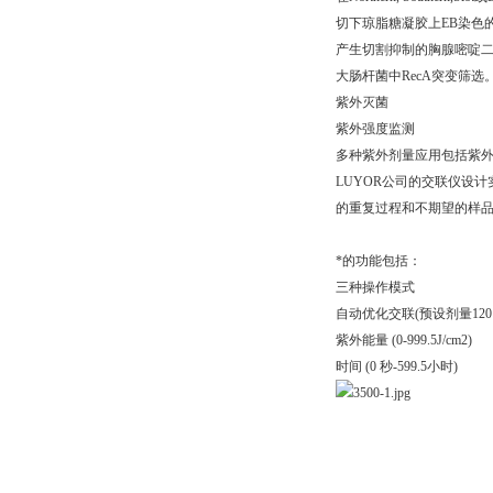
切下琼脂糖凝胶上EB染色的
产生切割抑制的胸腺嘧啶
大肠杆菌中RecA突变筛选
紫外灭菌
紫外强度监测
多种紫外剂量应用包括紫
LUYOR公司的交联仪设
的重复过程和不期望的样
*的功能包括：
三种操作模式
自动优化交联(预设剂量120 m
紫外能量 (0-999.5J/cm2)
时间 (0 秒-599.5小时)