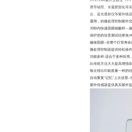
UCL-3500紫外交联仪（U
诱导辐照、水凝胶固化等
台、蓝光透射仪等紫外线
通用，的微处理控制紫外
30秒内快速固膜核酸样—速
保护您的珍贵测试结果免冲
确保固膜--在整个灯管寿命
微处理控制器提供轻松操作— 
功能多样-适合于多种应用
比传统方法大大提高增强
每次得出印刷质量一样的
自动重复“记忆"上次设置-
紫外传感器提供真实紫外