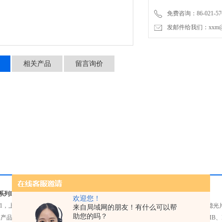
免费咨询：86-021-576
发邮件给我们：xxm@luy
相关产品
留言询价
BB系列LED紫外线探伤检查灯
欢迎您！
62471，上述四种型号的风险等级均为3级。八个高质量的紫外线LED，带有白光阻挡滤
来自局域网的朋友！有什么可以帮
助您的吗？
品轻。电源供电的型号重量仅为1.2公斤(2.6磅)，电池供电的型号(BBHB、BBMB、B