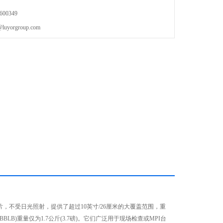
00349
orgroup.com
光片，不受日光照射，提供了超过10英寸/26厘米的大覆盖范围，重
BLB)重量仅为1.7公斤(3.7磅)。它们广泛用于现场检查或MPI台