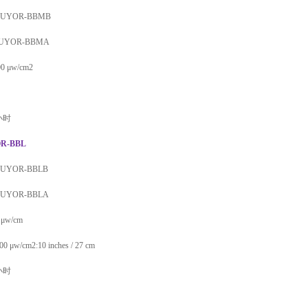
LUYOR-BBMB
LUYOR-BBMA
 μw/cm2
小时
R-BBL
LUYOR-BBLB
LUYOR-BBLA
 μw/cm
μw/cm2:10 inches / 27 cm
小时