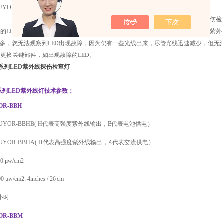
YOR-BB系列型号都具有IP68防护等级。
的LED探伤灯通常在一个小外壳中，安装了3-5个间距几毫米的紫外线LED，这样紫
量多，您无法观察到LED出现故障，因为仍有一些光线出来，尽管光线迅速减少，但无法验证是否
更换关键部件，如出现故障的LED。
BB系列LED紫外线探伤检查灯
B系列LED紫外线灯技术参数：
R-BBH
 LUYOR-BBHB( H代表高强度紫外线输出，B代表电池供电）
UYOR-BBHA
( H代表高强度紫外线输出，A代表交流供电）
 μw/cm2
w/cm2: 4inches / 26 cm
小时
OR-BBM