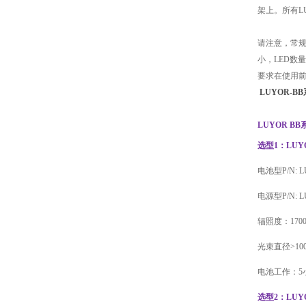
架上。所有LU
请注意，常规
小，LED数
要求在使用前
LUYOR-
LUYOR B
选型1：LUYO
电池型P/N:
电源型P/N: L
辐照度：17000
光束直径>1000 μ
电池工作：5
选型2：LUY