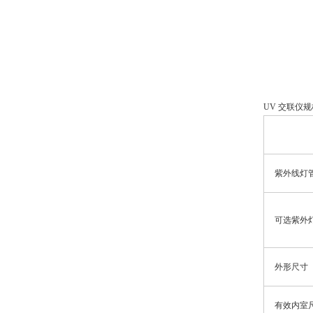
UV 交联仪规
紫外线灯
可选紫外
外形尺寸
有效内室