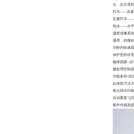
台、蓝光透
PCR——高速
定量PCR—
电泳——水
凝胶成像系
通用，的微
30秒内快速
保护您的珍
确保固膜--
微处理控制器提
功能多样-适
比传统方法
每次得出印
自动重复“记
紫外传感器