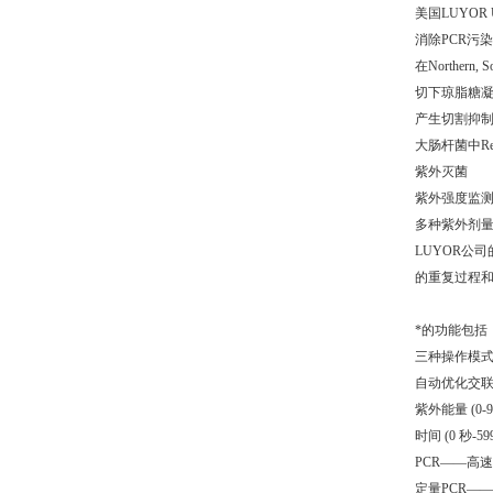
美国LUYOR U
消除PCR污染
在Northe
切下琼脂糖凝
产生切割抑
大肠杆菌中R
紫外灭菌
紫外强度监
多种紫外剂
LUYOR公
的重复过程
*的功能包括
三种操作模
自动优化交联(预
紫外能量 (0-99
时间 (0 秒-59
PCR——高速
定量PCR—