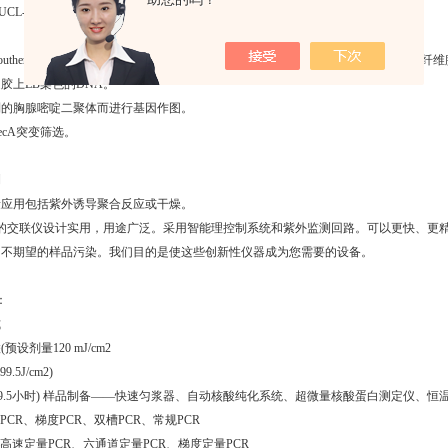
CL-3500紫外交联仪 Applications include多种应用包括:
rn, Southern,Slot或Dot印迹和克隆或噬菌斑搭车后通过将核酸共价结合到尼龙膜和硝
胶上EB染色的DNA。
制的胸腺嘧啶二聚体而进行基因作图。
ecA突变筛选。
测
量应用包括紫外诱导聚合反应或干燥。
司的交联仪设计实用，用途广泛。采用智能理控制系统和紫外监测回路。可以更快、更
和不期望的样品污染。我们目的是使这些创新性仪器成为您需要的设备。
：
式
设剂量120 mJ/cm2
9.5J/cm2)
9.5小时)
样品制备——快速匀浆器、自动核酸纯化系统、超微量核酸蛋白测定仪、恒
PCR、梯度PCR、双槽PCR、常规PCR
—高速定量PCR、六通道定量PCR、梯度定量PCR