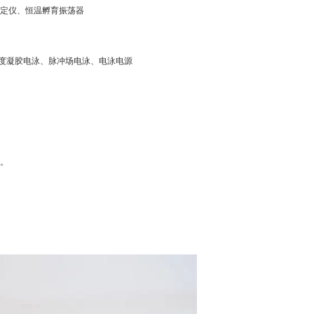
定仪、恒温孵育振荡器
度凝胶电泳、脉冲场电泳、电泳电源
误。