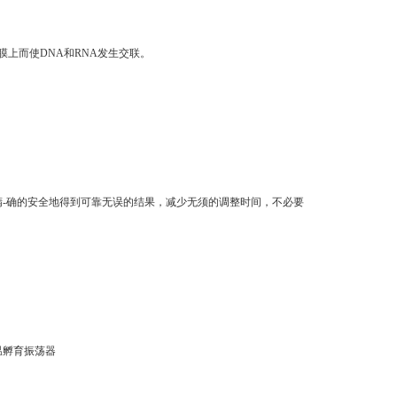
基纤维膜上而使DNA和RNA发生交联。
精-确的安全地得到可靠无误的结果，减少无须的调整时间，不必要
温孵育振荡器