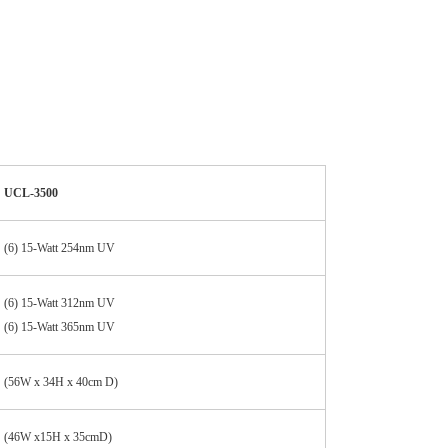
UCL-3500
(6) 15-Watt 254nm UV
(6) 15-Watt 312nm UV
(6) 15-Watt 365nm UV
(56W x 34H x 40cm D)
(46W x15H x 35cmD)