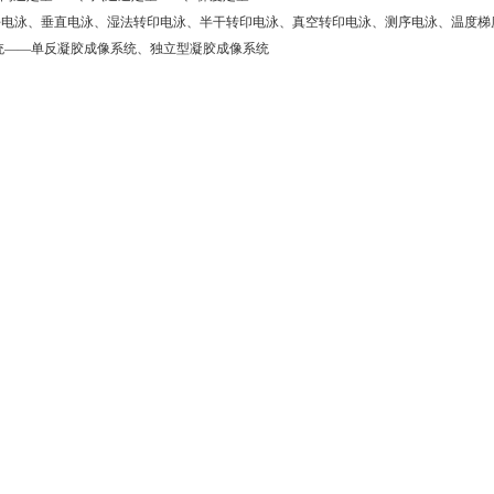
平电泳、垂直电泳、湿法转印电泳、半干转印电泳、真空转印电泳、测序电泳、温度梯
统——单反凝胶成像系统、独立型凝胶成像系统