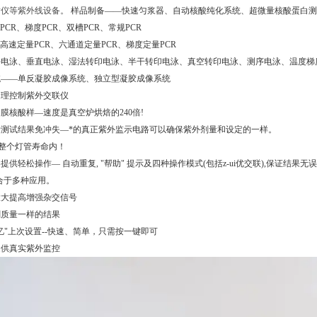
射仪等紫外线设备。
样品制备——快速匀浆器、自动核酸纯化系统、超微量核酸蛋白测
PCR、梯度PCR、双槽PCR、常规PCR
—高速定量PCR、六通道定量PCR、梯度定量PCR
平电泳、垂直电泳、湿法转印电泳、半干转印电泳、真空转印电泳、测序电泳、温度梯
统——单反凝胶成像系统、独立型凝胶成像系统
处理控制紫外交联仪
固膜核酸样—速度是真空炉烘焙的240倍!
贵测试结果免冲失—*的真正紫外监示电路可以确保紫外剂量和设定的一样。
在整个灯管寿命内！
供轻松操作— 自动重复, "帮助" 提示及四种操作模式(包括z-ui优交联),保证结果无
合于多种应用。
大大提高增强杂交信号
刷质量一样的结果
忆"上次设置--快速、简单，只需按一键即可
提供真实紫外监控