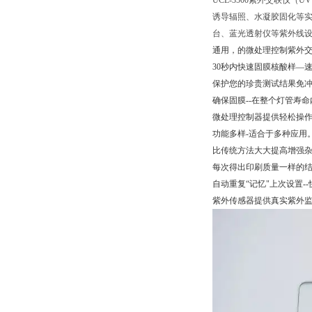
UCL-3500紫外交联仪（U
诱导辐照、水凝胶固化等
台、蓝光透射仪等紫外线
通用，的微处理控制紫外
30秒内快速固膜核酸样—速
保护您的珍贵测试结果免冲
确保固膜--在整个灯管寿命
微处理控制器提供轻松操作— 
功能多样-适合于多种应用
比传统方法大大提高增强
每次得出印刷质量一样的
自动重复“记忆"上次设置-
紫外传感器提供真实紫外