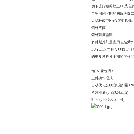
切下琼脂糖凝胶上EB染色的
产生切割抑制的胸腺嘧啶
大肠杆菌中RecA突变筛选
紫外灭菌
紫外强度监测
多种紫外剂量应用包括紫
LUYOR公司的交联仪设
的重复过程和不期望的样
*的功能包括：
三种操作模式
自动优化交联(预设剂量120 m
紫外能量 (0-999.5J/cm2)
时间 (0 秒-599.5小时)