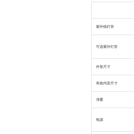
紫外线灯管
可选紫外灯管
外形尺寸
有效内室尺寸
净重
电源