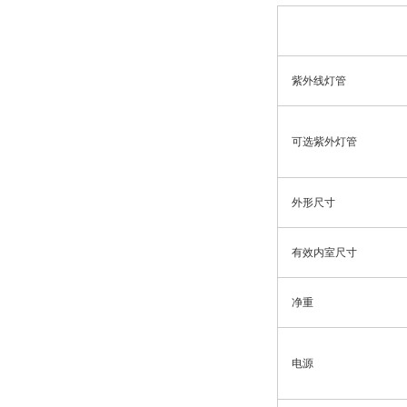
紫外线灯管
可选紫外灯管
外形尺寸
有效内室尺寸
净重
电源