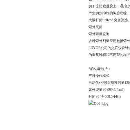
切下琼脂糖凝胶上EB染色的
产生切割抑制的胸腺嘧啶
大肠杆菌中RecA突变筛选
紫外灭菌
紫外强度监测
多种紫外剂量应用包括紫
LUYOR公司的交联仪设
的重复过程和不期望的样
*的功能包括：
三种操作模式
自动优化交联(预设剂量120 m
紫外能量 (0-999.5J/cm2)
时间 (0 秒-599.5小时)