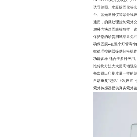
UCL-3500紫外交联仪（U
诱导辐照、水凝胶固化等
台、蓝光透射仪等紫外线
通用，的微处理控制紫外
30秒内快速固膜核酸样—速
保护您的珍贵测试结果免冲
确保固膜--在整个灯管寿命
微处理控制器提供轻松操作— 
功能多样-适合于多种应用
比传统方法大大提高增强
每次得出印刷质量一样的
自动重复“记忆"上次设置-
紫外传感器提供真实紫外