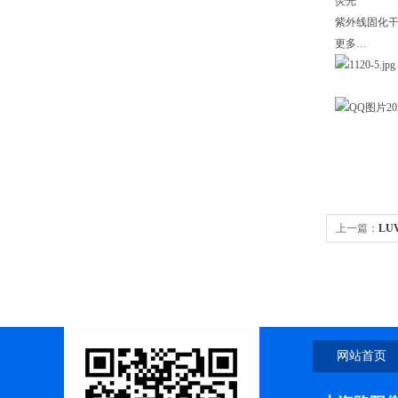
荧光
紫外线固化
更多…
上一篇：
LU
254nm
网站首页