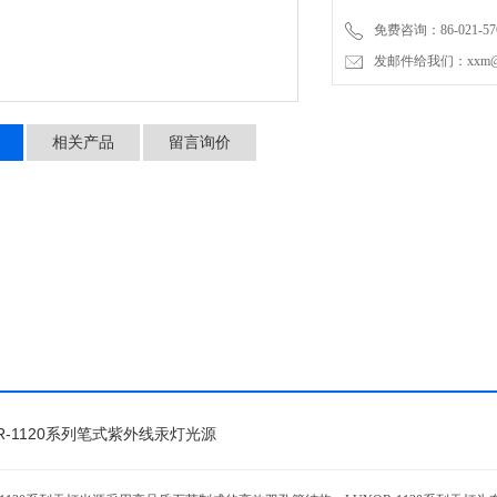
免费咨询：86-021-576
发邮件给我们：xxm@luy
相关产品
留言询价
R-1120系列笔式
紫外线
汞灯
光源