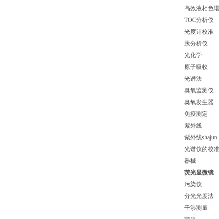
高效液相色
TOC分析仪
光度计校准
汞分析仪
光化学
原子吸收
光谱法
臭氧监测仪
臭氧发生器
免疫测定
紫外线
紫外线shajun
光谱仪的校
器械
荧光显微镜
污染仪
分光光度法
干涉测量