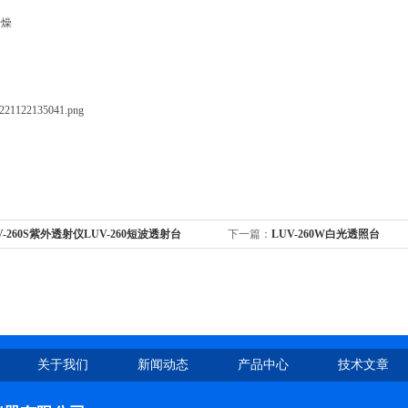
干燥
V-260S紫外透射仪LUV-260短波透射台
下一篇：
LUV-260W白光透照台
关于我们
新闻动态
产品中心
技术文章