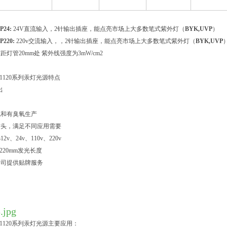
P24:
24V直流输入，2针输出插座，能点亮市场上大多数笔式紫外灯（
BYK,UVP
）
P220:
220v交流输入，，2针输出插座，能点亮市场上大多数笔式紫外灯（
BYK,UVP
：
距灯管20mm处 紫外线强度为3mW/cm2
-1120系列汞灯光源特点
出
氧和有臭氧生产
插头，满足不同应用需要
v、24v、110v、220v
-220mm发光长度
公司提供贴牌服务
-1120系列汞灯光源主要应用：