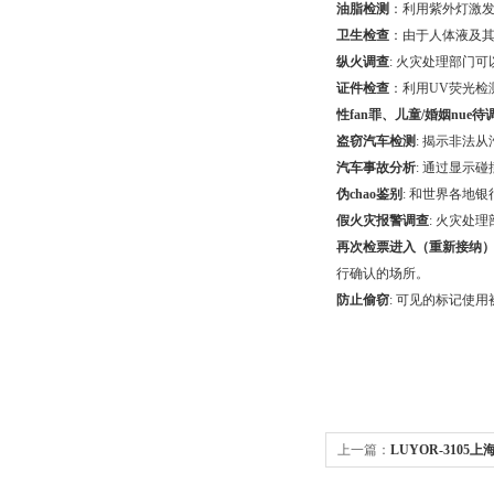
油脂检测
：利用紫外灯激发
卫生检查
：由于人体液及
纵火调查
: 火灾处理部门
证件检查
：利用UV荧光检
性fan罪、儿童/婚姻nue待
盗窃汽车检测
: 揭示非法
汽车事故分析
: 通过显示
伪chao鉴别
: 和世界各地
假火灾报警调查
: 火灾处
再次检票进入（重新接纳）
行确认的场所。
防止偷窃
: 可见的标记使
上一篇：
LUYOR-3105
伤