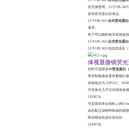
LUYOR-3421
台式荧光蛋白
发光源使用。LUYOR-34
多种荧光蛋白的表达。
LUYOR-3421
台式荧光蛋白
需求。
客户可以随时购买其他波段，有3
LUYOR-3421
台式荧光蛋白
LUYOR-3421包括您
体视显微镜荧光适
同时可选择多种
荧光蛋白
带控制电路的柔性鹅颈灯
供电电压为 220VAC、50/
可安装在几乎任何现有体
LED灯头
可安装到单反相机上的67m
由匹配过滤材料制成的观
附加模块化波长组包括：
LED灯头