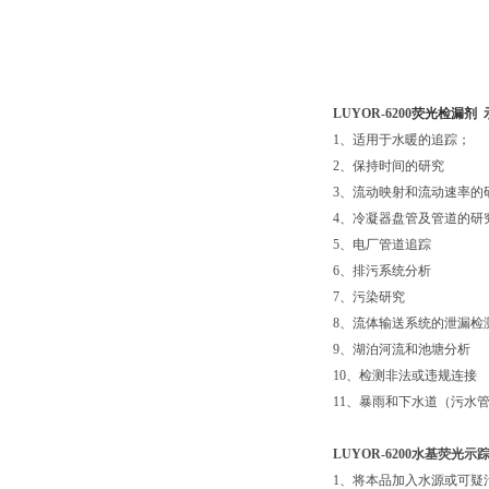
LUYOR-6200
荧光检漏剂 
1、适用于水暖的追踪；
2、保持时间的研究
3、流动映射和流动速率的
4、冷凝器盘管及管道的研
5、电厂管道追踪
6、排污系统分析
7、污染研究
8、流体输送系统的泄漏检
9、湖泊河流和池塘分析
10、检测非法或违规连接
11、暴雨和下水道（污水
LUYOR-6200水基荧光
1、将本品加入水源或可疑