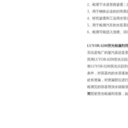
2、检测下水道管路渗透；
3、用于钢铁企业的封闭系
4、研究渗透和工业用水管
5、用于检测汽车的水泵系
6、检测可能进入池塘、潟
LUYOR-6200荧光检漏
无论是电厂的凝汽器还是变
而用LUYOR-6200荧
将LUYOR-6200荧光
条件，对容器内的水溶液加
处有泄漏，对泄漏部位进行
检测完的容器用清水就能
筒
照射荧光检漏剂溶液，