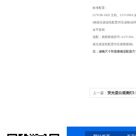
标准配置：
LUYOR-3420 主机、LUV-590A
(根据光源波段配置对应滤镜)
金手提箱
选配：观察眼镜型号--LUV-20A 、LU
据光源波段配置对应观察眼镜)
注：滤镜尺寸和显微镜适配器尺寸为
上一篇：
荧光蛋白观测灯LUY