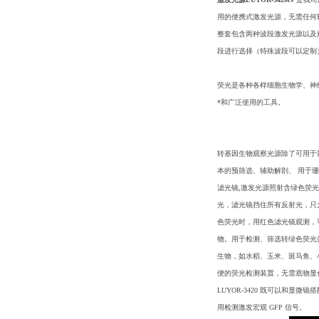
用的便携式激发光源，无需任何
整套包含两种波段激发光源以及
段进行选择（特殊波段可以定制
荧光是各种各样细胞生物学、神
*和广泛使用的工具。
转基因生物观察光源除了可用于
本的预筛选、辅助解剖、 用于
滤光镜,激发光源照射含绿色荧
光，滤光镜挡住所有反射光，只
色荧光时，用红色滤光镜观测，
物。用于检测、筛选转绿色荧光
生物，如水稻、玉米、斑马鱼、
便的荧光检测装置，无需底物显
LUYOR-3420 既可以和显微
用检测激发宏观 GFP 信号。