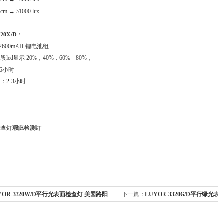
 → 51000 lux
20X/D：
2600mAH 锂电池组
led显示 20%，40%，60%，80%，
6小时
：2-3小时
检查灯瑕疵检测灯
YOR-3320W/D平行光表面检查灯 美国路阳
下一篇：
LUYOR-3320G/D平行绿
路阳