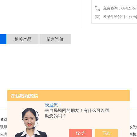
柔性基板、网版丝印等行业
免费咨询：86-021-576
发邮件给我们：xxm@luy
相关产品
留言询价
欢迎您！
来自局域网的朋友！有什么可以帮
助您的吗？
检查灯瑕疵检测灯
玻璃屏幕检查重新设计了新款LED线性透镜，此款透镜将led发射出的圆形光斑更改
率led能够输出的光斑为30x1.5cm，光束集中，不照射检查人员眼睛，能够满足长