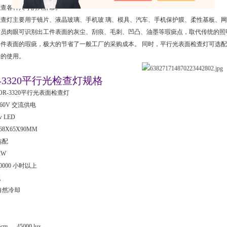
检查各种尺寸的大屏幕。
检查灯主要用于镜片、液晶玻璃、手机玻 璃、模具、汽车、手机保护膜、柔性基板、
作员肉眼可识别出工件表面的灰尘、刮痕、毛刺、凹凸、油墨等瑕疵点，取代传统的照
部件表面的瑕疵，极大的节省了一般工厂的采购成本。 同时，平行光表面检查灯可选
所的使用。
R-3320平行光检查灯规格
YOR-3320平行光表面检查灯
260V 交流供电
w LED
8X65X90MM
选配
2W
0000 小时以上
g
自然冷却
 → 45000 lux