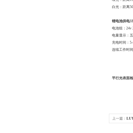
白光：距离50cm
锂电池供电33
电池组：24v 
电量显示：五段
充电时间：5-
连续工作时间
平行光表面
上一篇：
LU
瑕疵检测仪