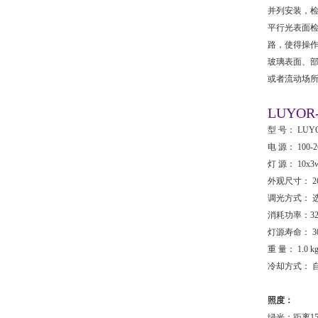
并列安装，
平行光表面
路，使得操
玻璃表面、
或者流动场
LUYO
型 号： LU
电 源： 100-
灯 源： 10x3
外观尺寸： 26
调光方式： 
消耗功率：3
灯源寿命： 3
重 量： 1.0 k
冷却方式： 
照度：
绿光：距离15cm