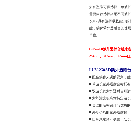
多种型号可供选择：单波长U
需要自行选择搭配不同波长的
长UV具有选择吸收能力的
能，确保紫外透射台的使用
单位。
LUV-260紫外透射台紫外透
254nm、312nm、365n
LUV-260AD
紫外透照台
■ 配合操作人员的视角，
■ 单波长紫外透射台标配有3
■ 双波长的紫外透射台可满
■ 紫外滤光玻璃对特定波
■ 合理的结构设计与优质
■ 外形小巧的紫外透射仪
■ 自带风扇冷却装置，延