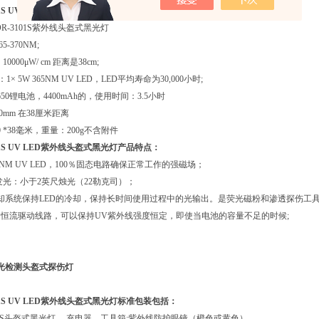
101S UV LED紫外线头盔式黑光灯规格：
R-3101S紫外线头盔式黑光灯
-370NM;
000μW/ cm 距离是38cm;
：1× 5W 365NM UV LED，LED平均寿命为30,000小时;
650锂电池，4400mAh的，使用时间：3.5小时
0mm 在38厘米距离
 *38毫米，重量：200g不含附件
101S UV LED紫外线头盔式黑光灯产品特点：
 365NM UV LED，100％固态电路确保正常工作的强磁场；
光发光：小于2英尺烛光（22勒克司）；
冷却系统保持LED的冷却，保持长时间使用过程中的光输出。是荧光磁粉和渗透探伤工
的恒流驱动线路，可以保持UV紫外线强度恒定，即使当电池的容量不足的时候;
荧光检测头盔式探伤灯
101S UV LED紫外线头盔式黑光灯标准包装包括：
3101S头盔式黑光灯 ，充电器，工具箱;紫外线防护眼镜（橙色或黄色）