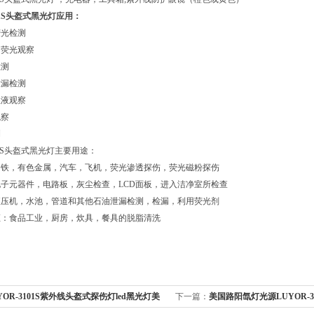
101S头盔式黑光灯应用：
荧光检测
，荧光观察
检测
泄漏检测
血液观察
观察
测
101S头盔式黑光灯主要用途：
钢铁，有色金属，汽车，飞机，荧光渗透探伤，荧光磁粉探伤
子元器件，电路板，灰尘检查，LCD面板，进入洁净室所检查
液压机，水池，管道和其他石油泄漏检测，检漏，利用荧光剂
证：食品工业，厨房，炊具，餐具的脱脂清洗
YOR-3101S紫外线头盔式探伤灯led黑光灯美
下一篇：
美国路阳氙灯光源LUYOR-341