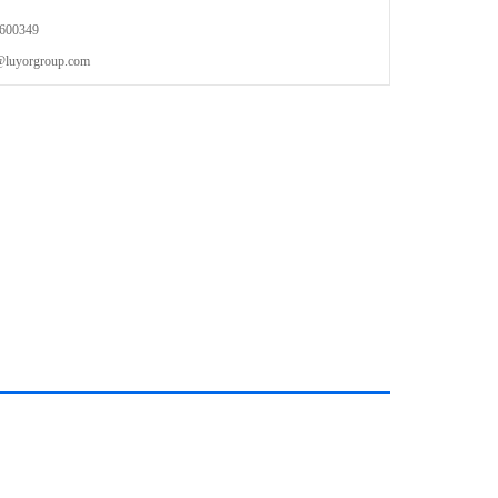
00349
orgroup.com