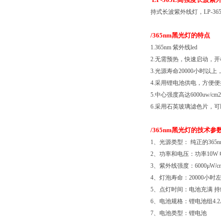
持式长波紫外线灯，LP-3
/365nm黑光灯的
特点
1.365nm 紫外线led
2.无需预热，快速启动，
3.光源寿命20000小时以
4.采用锂电池供电，方便便
5.中心强度高达6000uw/cm2
6.采用石英玻璃滤色片，
/365nm黑光灯的
技术参
1、光源类型： 纯正的365n
2、功率和电压：功率10W 
3、紫外线强度：6000μW/c
4、灯泡寿命：20000小时
5、点灯时间：电池充满 持
6、电池规格：锂电池组4.2AH
7、电池类型：锂电池