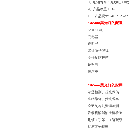
8、电池寿命：充放电500
9、产品净重:1KG
10、产品尺寸:241L*126W*
/365nm黑光灯的配置
365D主机
充电器
说明书
紫外防护眼镜
高强度防护箱
说明书
装箱单
/365nm黑光灯的应用
渗透检测、荧光探伤
生物聚合、荧光观察
空调制冷剂泄漏检测
发动机润滑油泄漏检测
刑侦：手印、血迹观察
矿石荧光观察