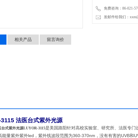
免费咨询：86-021-576
发邮件给我们：xxm@luy
相关产品
留言询价
R-3115 法医台式紫外光源
是美国路阳针对高校实验室、研究所、法医专门设计
台式紫外光源LUYOR-3115
能量紫外紫外led，紫外线波段范围为360-370nm，没有有害的UVB和UV