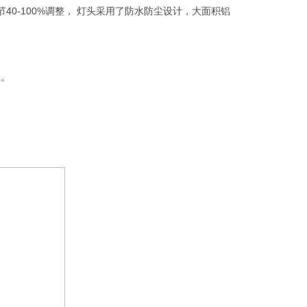
节40-100%调整， 灯头采用了防水防尘设计，大面积铝
应。