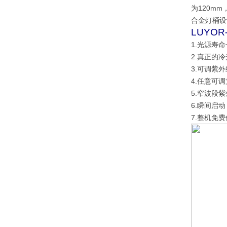
为120m
合金灯桶设
LUYO
1.光源寿
2.真正的
3.可调紫
4.任意可
5.窄波段紫
6.瞬间启
7.整机免