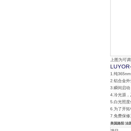
上图为可调
LUYO
1.纯365
2.铝合金
3.瞬间启
4.冷光源
5.白光照度
6.为了开
7.免费保
美国路阳 法医
项目