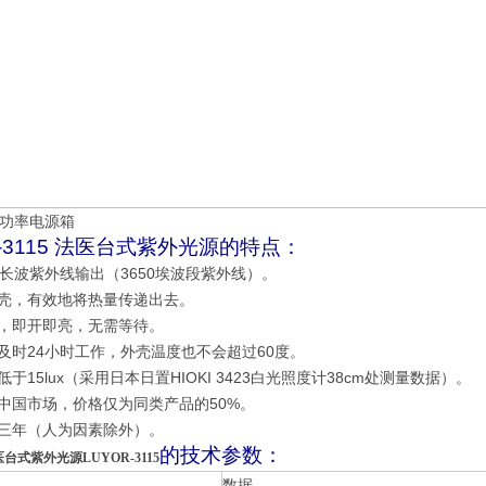
功率电源箱
R-3115 法医台式紫外光源的特点：
nm长波紫外线输出（3650埃波段紫外线）。
外壳，有效地将热量传递出去。
动，即开即亮，无需等待。
，及时24小时工作，外壳温度也不会超过60度。
低于15lux（采用日本日置HIOKI 3423白光照度计38cm处测量数据）。
拓中国市场，价格仅为同类产品的50%。
修三年（人为因素除外）。
的技术参数：
台式紫外光源LUYOR-3115
数据