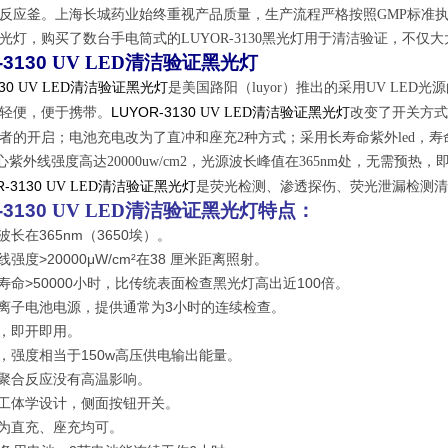
反应釜。上海长城药业始终重视产品质量，生产流程严格按照GMP标准
光灯，购买了数台手电筒式的LUYOR-3130黑光灯用于清洁验证，不
3130
UV LED清洁验证黑光灯
30
UV LED清洁验证黑光灯
是美国路阳（luyor）推出的采用UV LED光
LUYOR-3130
轻便，便于携带。
UV LED清洁验证黑光灯
改变了开关方式
者的开启；电池充电改为了直冲和座充2种方式；采用长寿命紫外led，寿命
中心紫外线强度高达20000uw/cm2，光源波长峰值在365nm处，无需预
-3130
UV LED清洁验证黑光灯
是荧光检测、渗透探伤、荧光泄漏检测
清
3130
UV LED清洁验证黑光灯
特点：
波长在365nm（3650埃）。
线强度>20000μW/cm²在38 厘米距离照射。
用寿命>50000小时，比传统表面检查黑光灯高出近100倍。
锂离子电池电源，提供通常为3小时的连续检查。
热，即开即用。
保，强度相当于150w高压供电输出能量。
，聚合反应没有高温影响。
人工体学设计，侧面按钮开关。
式为直充、座充均可。