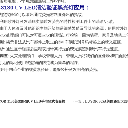
1节备用电池，2节电池能连续工作6小时。
3130
UV LED清洁验证黑光灯
应用：
 法院实验室可以看出通过荧光材料显像出的指纹。
利用紫外灯激发油脂类物质发荧光的特性检测工件上的油渍/污渍。
由于人体液及其他组织生物污染物是细菌繁殖及异味的来源，使用紫外灯
 火灾处理部门可以对可疑火灾的现场进行检验，因为墙壁、家具及地毯
测
: 揭示非法从汽车部件上取走的3M 车辆识别号码标签上的荧光证据。
析
: 通过显示碰撞后里程表指针离行走的荧光痕迹判断汽车行走速度。
调查
: 火灾处理部门，学校管理人员，管理人员将我们的显像粉和矿油混
 可见的标记使用被盗物的防范成为简单的程序。
适用于制药企业的核黄素验证，能够轻松激发明亮的荧光。
YOR-3130美国路阳UV LED手电筒式表面检
下一篇：
LUYOR-365A美国路阳大面
证黑光灯