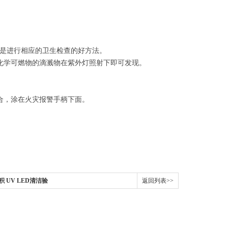
是进行相应的卫生检查的好方法。
上化学可燃物的滴溅物在紫外灯照射下即可发现。
合，涂在火灾报警手柄下面。
积 UV LED清洁验
返回列表>>