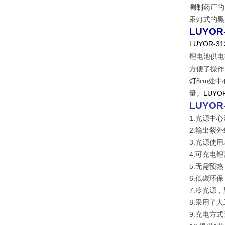
测制药厂的
汞灯式的黑
LUYOR-
LUYOR-31
锂电池供电
方便了操作
灯
8cm处
LUYOR
量。
LUYOR-
1.光源中心
2.输出紫外
3.光源使
4.可充电
5.无需预
6.低碳环
7.冷光源
8.采用了
9.充电方