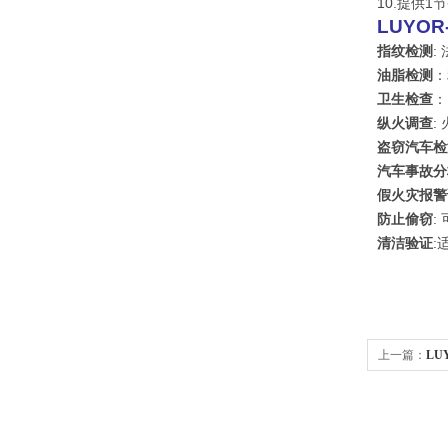
10.提供
LUYOR-
指纹检测
:
油脂检测
：
卫生检查
：
纵火调查
:
盗窃汽车检
汽车事故分
假火灾报警
防止偷窃
:
清洁验证
:
上一篇：
LU
查黑光灯